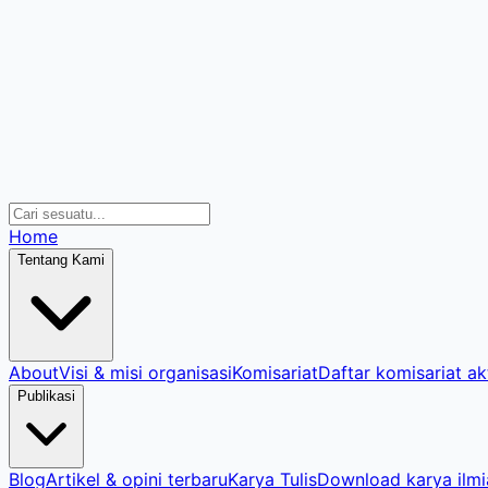
Home
Tentang Kami
About
Visi & misi organisasi
Komisariat
Daftar komisariat akt
Publikasi
Blog
Artikel & opini terbaru
Karya Tulis
Download karya ilmi