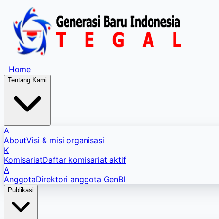
Home
Tentang Kami
A
About
Visi & misi organisasi
K
Komisariat
Daftar komisariat aktif
A
Anggota
Direktori anggota GenBI
Publikasi