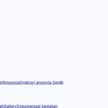
if
Anggota
Direktori anggota GenBI
ah
Gallery
Dokumentasi kegiatan