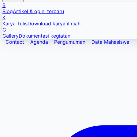
B
Blog
Artikel & opini terbaru
K
Karya Tulis
Download karya ilmiah
G
Gallery
Dokumentasi kegiatan
Contact
Agenda
Pengumuman
Data Mahasiswa